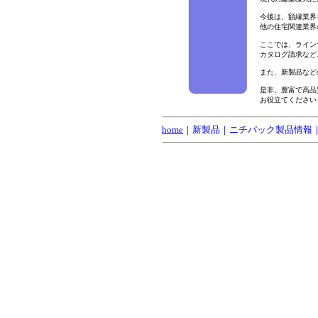
今後は、額縁業界
他の住宅関連業界
ここでは、ライン
カタログ請求など
また、新製品など
是非、豊富で高品
お役立てください
home
｜新製品｜ニチパック製品情報